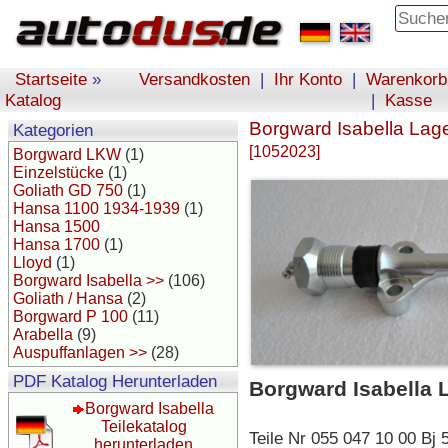
Startseite
»
Versandkosten
|
Ihr Konto
|
Warenkorb
Katalog
|
Kasse
Borgward Isabella Lag
Kategorien
[1052023]
Borgward LKW
(1)
Einzelstücke
(1)
Goliath GD 750
(1)
Hansa 1100 1934-1939
(1)
Hansa 1500
Hansa 1700
(1)
Lloyd
(1)
Borgward Isabella >>
(106)
Goliath / Hansa
(2)
Borgward P 100
(11)
Arabella
(9)
Auspuffanlagen >>
(28)
PDF Katalog Herunterladen
Borgward Isabella 
Borgward Isabella
Teilekatalog
Teile Nr 055 047 10 00 Bj 
herunterladen