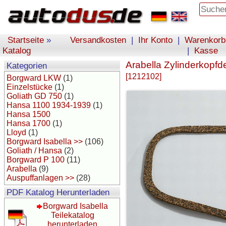
Startseite
»
Versandkosten
|
Ihr Konto
|
Warenkorb
Katalog
|
Kasse
Arabella Zylinderkopfd
Kategorien
[1212102]
Borgward LKW
(1)
Einzelstücke
(1)
Goliath GD 750
(1)
Hansa 1100 1934-1939
(1)
Hansa 1500
Hansa 1700
(1)
Lloyd
(1)
Borgward Isabella >>
(106)
Goliath / Hansa
(2)
Borgward P 100
(11)
Arabella
(9)
Auspuffanlagen >>
(28)
PDF Katalog Herunterladen
Borgward Isabella
Teilekatalog
herunterladen