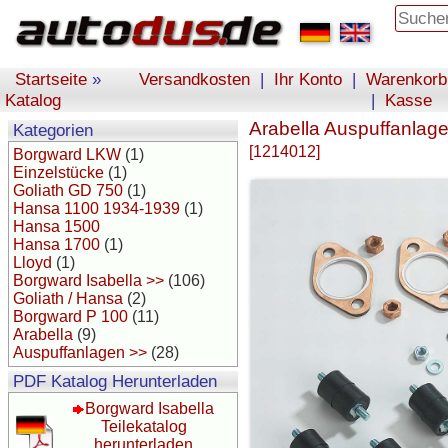
Startseite
»
Versandkosten
|
Ihr Konto
|
Warenkorb
Katalog
|
Kasse
Arabella Auspuffanlag
Kategorien
[1214012]
Borgward LKW
(1)
Einzelstücke
(1)
Goliath GD 750
(1)
Hansa 1100 1934-1939
(1)
Hansa 1500
Hansa 1700
(1)
Lloyd
(1)
Borgward Isabella >>
(106)
Goliath / Hansa
(2)
Borgward P 100
(11)
Arabella
(9)
Auspuffanlagen >>
(28)
PDF Katalog Herunterladen
Borgward Isabella
Teilekatalog
herunterladen