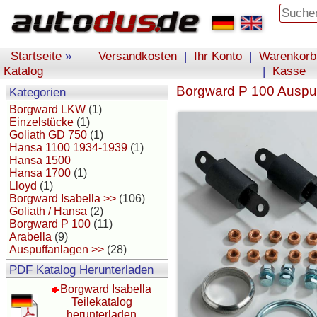
Startseite
»
Versandkosten
|
Ihr Konto
|
Warenkorb
Katalog
|
Kasse
Borgward P 100 Auspu
Kategorien
Borgward LKW
(1)
Einzelstücke
(1)
Goliath GD 750
(1)
Hansa 1100 1934-1939
(1)
Hansa 1500
Hansa 1700
(1)
Lloyd
(1)
Borgward Isabella >>
(106)
Goliath / Hansa
(2)
Borgward P 100
(11)
Arabella
(9)
Auspuffanlagen >>
(28)
PDF Katalog Herunterladen
Borgward Isabella
Teilekatalog
herunterladen