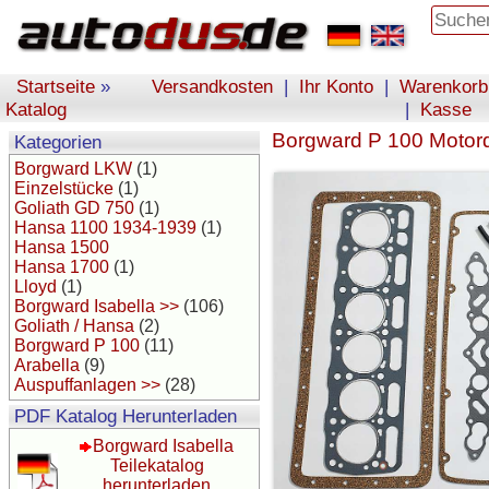
Startseite
»
Versandkosten
|
Ihr Konto
|
Warenkorb
Katalog
|
Kasse
Borgward P 100 Motord
Kategorien
Borgward LKW
(1)
Einzelstücke
(1)
Goliath GD 750
(1)
Hansa 1100 1934-1939
(1)
Hansa 1500
Hansa 1700
(1)
Lloyd
(1)
Borgward Isabella >>
(106)
Goliath / Hansa
(2)
Borgward P 100
(11)
Arabella
(9)
Auspuffanlagen >>
(28)
PDF Katalog Herunterladen
Borgward Isabella
Teilekatalog
herunterladen