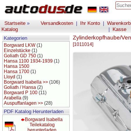
Startseite
»
Versandkosten
|
Ihr Konto
|
Warenkorb
Katalog
|
Kasse
Zylinderkopfhaube/Vent
Kategorien
[1011014]
Borgward LKW
(1)
Einzelstücke
(1)
Goliath GD 750
(1)
Hansa 1100 1934-1939
(1)
Hansa 1500
Hansa 1700
(1)
Lloyd
(1)
Borgward Isabella >>
(106)
Goliath / Hansa
(2)
Borgward P 100
(11)
Arabella
(9)
Auspuffanlagen >>
(28)
PDF Katalog Herunterladen
Borgward Isabella
Teilekatalog
herunterladen