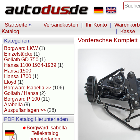
Startseite
»
Versandkosten
|
Ihr Konto
|
Warenkorb
Katalog
|
Kasse
Vorderachse Komplett
Kategorien
Borgward LKW
(1)
Einzelstücke
(1)
Goliath GD 750
(1)
Hansa 1100 1934-1939
(1)
Hansa 1500
Hansa 1700
(1)
Lloyd
(1)
Borgward Isabella >>
(106)
Goliath / Hansa
(2)
Borgward P 100
(11)
Arabella
(9)
Auspuffanlagen >>
(28)
PDF Katalog Herunterladen
Borgward Isabella
Teilekatalog
herunterladen