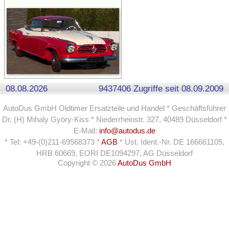
08.08.2026
9437406 Zugriffe seit 08.09.2009
AutoDus GmbH Oldtimer Ersatzteile und Handel * Geschäftsführer
Dr. (H) Mihaly Györy-Kiss * Niederrheinstr. 327, 40489 Düsseldorf *
E-Mail:
info@autodus.de
* Tel: +49-(0)211-69568373 *
AGB
* Ust. Ident.-Nr. DE 166661105,
HRB 60669, EORI DE1094297, AG Düsseldorf
Copyright © 2026
AutoDus GmbH