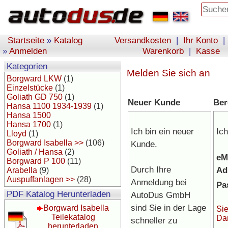
Startseite
»
Katalog
Versandkosten
|
Ihr Konto
|
»
Anmelden
Warenkorb
|
Kasse
Kategorien
Melden Sie sich an
Borgward LKW
(1)
Einzelstücke
(1)
Goliath GD 750
(1)
Neuer Kunde
Ber
Hansa 1100 1934-1939
(1)
Hansa 1500
Hansa 1700
(1)
Ich bin ein neuer
Ich
Lloyd
(1)
Borgward Isabella >>
(106)
Kunde.
Goliath / Hansa
(2)
eM
Borgward P 100
(11)
Durch Ihre
Ad
Arabella
(9)
Auspuffanlagen >>
(28)
Anmeldung bei
Pa
PDF Katalog Herunterladen
AutoDus GmbH
sind Sie in der Lage
Borgward Isabella
Sie
Teilekatalog
Da
schneller zu
herunterladen