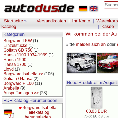
Startseite
»
Versandkosten
|
Ihr Konto
|
Warenkorb
Katalog
|
Kasse
Willkommen bei der Aut
Kategorien
Borgward LKW
(1)
Bitte
melden sich an
oder
Einzelstücke
(1)
Goliath GD 750
(1)
Hansa 1100 1934-1939
(1)
Hansa 1500
Hansa 1700
(1)
Lloyd
(1)
Borgward Isabella >>
(106)
Goliath / Hansa
(2)
Neue Produkte im August
Borgward P 100
(11)
Arabella
(9)
Auspuffanlagen >>
(28)
PDF Katalog Herunterladen
Borgward Isabella
63.03 EUR
Teilekatalog
75.00 EUR Brutto
herunterladen